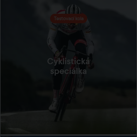
Testovací kola
Cyklistická
speciálka