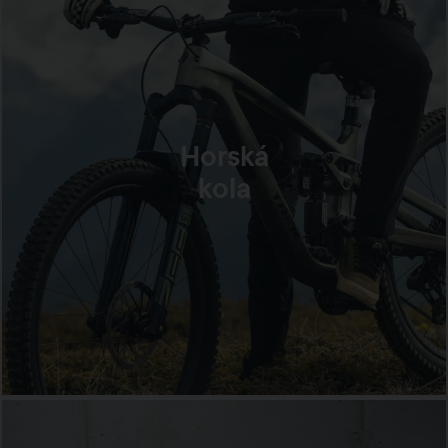
Horská
kola