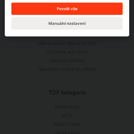
Často kladené dotazy
Povolit vše
Jak to funguje?
Manuální nastavení
Jak správně vybrat kolo
Jak správně vybrat lyže
Jak správně objednat lyže
Způsoby doručení
Způsoby platby
Speciální služby pro firmy
TOP kategorie
Elektrokola
MTB
Silniční kola
Dětská kola