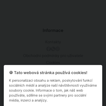
Informace
Kontakty
Obchodní podmínky pro uživatele
Cookies
Zásady ochrany osobních údajů
🍪 Tato webová stránka používá cookies!
Kariéra
K personalizaci obsahu a reklam, poskytování funkcí
sociálních médií a analýze naší návštěvnosti využíváme
Staňte se Anyrent partnerem
soubory cookie. Informace o tom, jak náš web
používáte, sdílíme se svými partnery pro sociální
média, inzerci a analýzy.