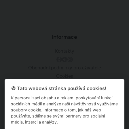
Informace
Kontakty
Obchodní podmínky pro uživatele
Cookies
Zásady ochrany osobních údajů
🍪 Tato webová stránka používá cookies!
Kariéra
K personalizaci obsahu a reklam, poskytování funkcí
sociálních médií a analýze naší návštěvnosti využíváme
Staňte se Anyrent partnerem
soubory cookie. Informace o tom, jak náš web
používáte, sdílíme se svými partnery pro sociální
média, inzerci a analýzy.