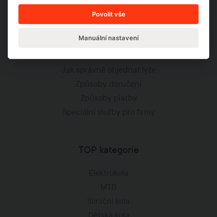
Často kladené dotazy
Povolit vše
Jak to funguje?
Manuální nastavení
Jak správně vybrat kolo
Jak správně vybrat lyže
Jak správně objednat lyže
Způsoby doručení
Způsoby platby
Speciální služby pro firmy
TOP kategorie
Elektrokola
MTB
Silniční kola
Dětská kola